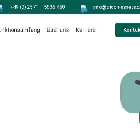
+49 (0) 2571 – 5836 450
info@tricon-assets.
unktionsumfang
Über uns
Karriere
Konta