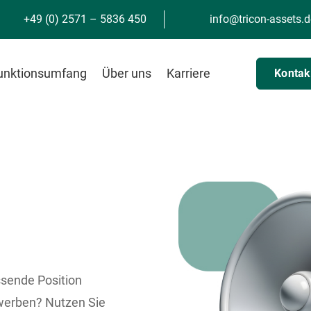
+49 (0) 2571 – 5836 450
info@tricon-assets.d
unktionsumfang
Über uns
Karriere
Kontak
r
ssende Position
ewerben? Nutzen Sie